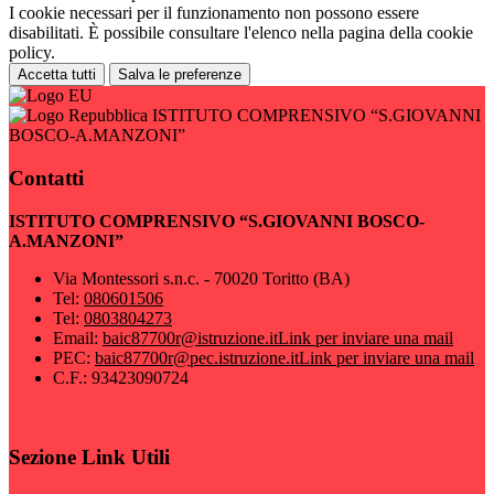
I cookie necessari per il funzionamento non possono essere
disabilitati. È possibile consultare l'elenco nella pagina della cookie
policy.
Accetta tutti
Salva le preferenze
ISTITUTO COMPRENSIVO “S.GIOVANNI
BOSCO-A.MANZONI”
Contatti
ISTITUTO COMPRENSIVO “S.GIOVANNI BOSCO-
A.MANZONI”
Via Montessori s.n.c. - 70020 Toritto (BA)
Tel:
080601506
Tel:
0803804273
Email:
baic87700r@istruzione.it
Link per inviare una mail
PEC:
baic87700r@pec.istruzione.it
Link per inviare una mail
C.F.: 93423090724
Sezione Link Utili