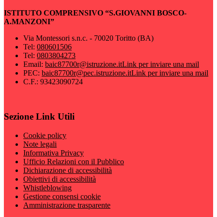
ISTITUTO COMPRENSIVO “S.GIOVANNI BOSCO-
A.MANZONI”
Via Montessori s.n.c. - 70020 Toritto (BA)
Tel:
080601506
Tel:
0803804273
Email:
baic87700r@istruzione.it
Link per inviare una mail
PEC:
baic87700r@pec.istruzione.it
Link per inviare una mail
C.F.: 93423090724
Sezione Link Utili
Cookie policy
Note legali
Informativa Privacy
Ufficio Relazioni con il Pubblico
Dichiarazione di accessibilità
Obiettivi di accessibilità
Whistleblowing
Gestione consensi cookie
Amministrazione trasparente