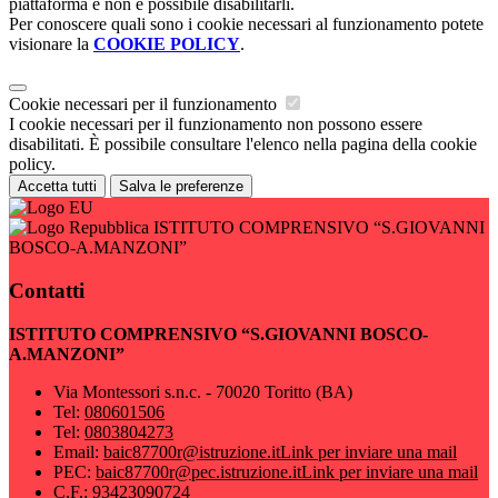
piattaforma e non è possibile disabilitarli.
Per conoscere quali sono i cookie necessari al funzionamento potete
visionare la
COOKIE POLICY
.
Cookie necessari per il funzionamento
I cookie necessari per il funzionamento non possono essere
disabilitati. È possibile consultare l'elenco nella pagina della cookie
policy.
Accetta tutti
Salva le preferenze
ISTITUTO COMPRENSIVO “S.GIOVANNI
BOSCO-A.MANZONI”
Contatti
ISTITUTO COMPRENSIVO “S.GIOVANNI BOSCO-
A.MANZONI”
Via Montessori s.n.c. - 70020 Toritto (BA)
Tel:
080601506
Tel:
0803804273
Email:
baic87700r@istruzione.it
Link per inviare una mail
PEC:
baic87700r@pec.istruzione.it
Link per inviare una mail
C.F.: 93423090724