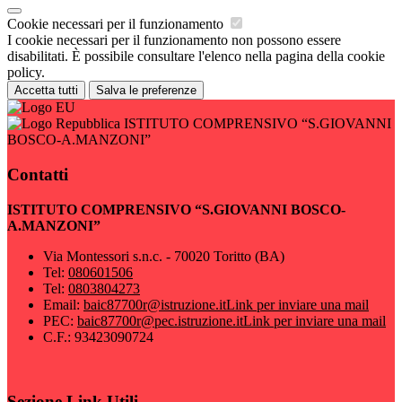
Cookie necessari per il funzionamento
I cookie necessari per il funzionamento non possono essere
disabilitati. È possibile consultare l'elenco nella pagina della cookie
policy.
Accetta tutti
Salva le preferenze
ISTITUTO COMPRENSIVO “S.GIOVANNI
BOSCO-A.MANZONI”
Contatti
ISTITUTO COMPRENSIVO “S.GIOVANNI BOSCO-
A.MANZONI”
Via Montessori s.n.c. - 70020 Toritto (BA)
Tel:
080601506
Tel:
0803804273
Email:
baic87700r@istruzione.it
Link per inviare una mail
PEC:
baic87700r@pec.istruzione.it
Link per inviare una mail
C.F.: 93423090724
Sezione Link Utili