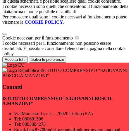
In questa schermata è possibile scegliere quali cookie consentire.
I cookie necessari sono quelli che consentono il funzionamento della
piattaforma e non è possibile disabilitarli.
Per conoscere quali sono i cookie necessari al funzionamento potete
visionare la
COOKIE POLICY
.
Cookie necessari per il funzionamento
I cookie necessari per il funzionamento non possono essere
disabilitati. È possibile consultare l'elenco nella pagina della cookie
policy.
Accetta tutti
Salva le preferenze
ISTITUTO COMPRENSIVO “S.GIOVANNI
BOSCO-A.MANZONI”
Contatti
ISTITUTO COMPRENSIVO “S.GIOVANNI BOSCO-
A.MANZONI”
Via Montessori s.n.c. - 70020 Toritto (BA)
Tel:
080601506
Tel:
0803804273
Email:
baic87700r@istruzione.it
Link per inviare una mail