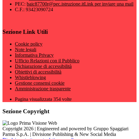
PEC:
baic87700r@pec.istruzione.it
Link per inviare una mail
C.F.: 93423090724
Sezione Link Utili
Cookie policy
Note legali
Informativa Privacy
Ufficio Relazioni con il Pubblico
Dichiarazione di accessibilità
Obiettivi di accessibilità
Whistleblowing
Gestione consensi cookie
Amministrazione trasparente
Pagina visualizzata
354
volte
Sezione Copyright
Copyright 2026 | Engineered and powered by Gruppo Spaggiari
Parma S.p.A. | Divisione Publishing & New Social Media