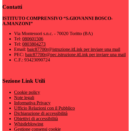
Contatti
ISTITUTO COMPRENSIVO “S.GIOVANNI BOSCO-
A.MANZONI”
Via Montessori s.n.c. - 70020 Toritto (BA)
Tel:
080601506
Tel:
0803804273
Email:
baic87700r@istruzione.it
Link per inviare una mail
PEC:
baic87700r@pec.istruzione.it
Link per inviare una mail
C.F.: 93423090724
Sezione Link Utili
Cookie policy
Note legali
Informativa Privacy
Ufficio Relazioni con il Pubblico
Dichiarazione di accessibilità
Obiettivi di accessibilità
Whistleblowing
Gestione consensi cookie