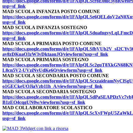
https://docs.google.com/forms/d/e/1FAIpQLScr8E0luc3y8
usp=sf_link
MAD SCUOLA INFANZIA POSTO COMUNE
https://docs.google.com/forms/d/e/1FAIpQLSe6QELdoV2a
usp=sf_link
MAD SCUOLA INFANZIA SOSTEGNO
https://docs.google.com/forms/d/e/1FAIpQLSduafngvyLq
usp=sf_link
MAD SCUOLA PRIMARIA POSTO COMUNE
https://docs.google.com/forms/d/e/1FAIpQLSfbVUb2V_sI2CY
av8zDKuaO3zW3vDktaauJQ/viewform?usp=sf_link
MAD SCUOLA PRIMARIA SOSTEGNO
https://docs.google.com/forms/d/e/1FAIpQLSc2guT8XkGN68
L8cn5V2-UVziNvUdKe6Q/viewform?usp=sf_link
MAD SCUOLA SECONDARIA POSTO COMUNE
https://docs.google.com/forms/d/e/1FAIpQLScxzaidramNyCl
o1GECkeUOJiaVzb11h_A/viewform?usp=sf_link
MAD SCUOLA SECONDARIA SOSTEGNO
https://docs.google.com/forms/d/e/1FAIpQLSdPaSEAPDz
B1zEO4cqgUN0w/viewform?usp=sf_link
MAD COLLABORATORE SCOLASTICO
https://docs.google.com/forms/d/e/1FAIpQLScXyFWpU5Za
usp=sf_link
Widget con link a risorsa