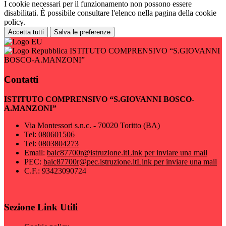
I cookie necessari per il funzionamento non possono essere
disabilitati. È possibile consultare l'elenco nella pagina della cookie
policy.
Accetta tutti
Salva le preferenze
ISTITUTO COMPRENSIVO “S.GIOVANNI
BOSCO-A.MANZONI”
Contatti
ISTITUTO COMPRENSIVO “S.GIOVANNI BOSCO-
A.MANZONI”
Via Montessori s.n.c. - 70020 Toritto (BA)
Tel:
080601506
Tel:
0803804273
Email:
baic87700r@istruzione.it
Link per inviare una mail
PEC:
baic87700r@pec.istruzione.it
Link per inviare una mail
C.F.: 93423090724
Sezione Link Utili