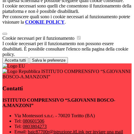
In questa schermata è possibile scegliere quali cookie consentire.
I cookie necessari sono quelli che consentono il funzionamento della
piattaforma e non è possibile disabilitarli.
Per conoscere quali sono i cookie necessari al funzionamento potete
visionare la
COOKIE POLICY
.
Cookie necessari per il funzionamento
I cookie necessari per il funzionamento non possono essere
disabilitati. È possibile consultare l'elenco nella pagina della cookie
policy.
Accetta tutti
Salva le preferenze
ISTITUTO COMPRENSIVO “S.GIOVANNI
BOSCO-A.MANZONI”
Contatti
ISTITUTO COMPRENSIVO “S.GIOVANNI BOSCO-
A.MANZONI”
Via Montessori s.n.c. - 70020 Toritto (BA)
Tel:
080601506
Tel:
0803804273
Email:
baic87700r@istruzione.it
Link per inviare una mail