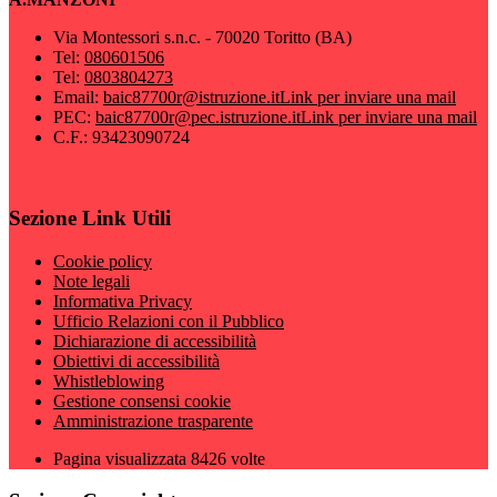
Via Montessori s.n.c. - 70020 Toritto (BA)
Tel:
080601506
Tel:
0803804273
Email:
baic87700r@istruzione.it
Link per inviare una mail
PEC:
baic87700r@pec.istruzione.it
Link per inviare una mail
C.F.: 93423090724
Sezione Link Utili
Cookie policy
Note legali
Informativa Privacy
Ufficio Relazioni con il Pubblico
Dichiarazione di accessibilità
Obiettivi di accessibilità
Whistleblowing
Gestione consensi cookie
Amministrazione trasparente
Pagina visualizzata
8426
volte