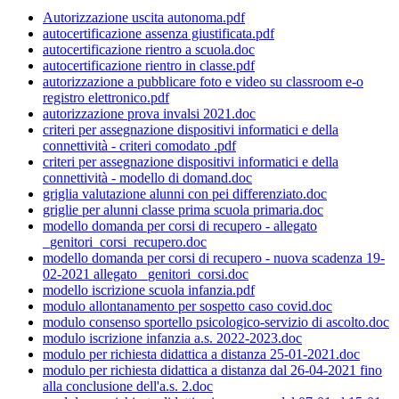
Autorizzazione uscita autonoma.pdf
autocertificazione assenza giustificata.pdf
autocertificazione rientro a scuola.doc
autocertificazione rientro in classe.pdf
autorizzazione a pubblicare foto e video su classroom e-o
registro elettronico.pdf
autorizzazione prova invalsi 2021.doc
criteri per assegnazione dispositivi informatici e della
connettività - criteri comodato .pdf
criteri per assegnazione dispositivi informatici e della
connettività - modello di domand.doc
griglia valutazione alunni con pei differenziato.doc
griglie per alunni classe prima scuola primaria.doc
modello domanda per corsi di recupero - allegato
_genitori_corsi_recupero.doc
modello domanda per corsi di recupero - nuova scadenza 19-
02-2021 allegato _genitori_corsi.doc
modello iscrizione scuola infanzia.pdf
modulo allontanamento per sospetto caso covid.doc
modulo consenso sportello psicologico-servizio di ascolto.doc
modulo iscrizione infanzia a.s. 2022-2023.doc
modulo per richiesta didattica a distanza 25-01-2021.doc
modulo per richiesta didattica a distanza dal 26-04-2021 fino
alla conclusione dell'a.s. 2.doc