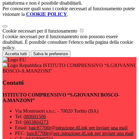
piattaforma e non è possibile disabilitarli.
Per conoscere quali sono i cookie necessari al funzionamento potete
visionare la
COOKIE POLICY
.
Cookie necessari per il funzionamento
I cookie necessari per il funzionamento non possono essere
disabilitati. È possibile consultare l'elenco nella pagina della cookie
policy.
Accetta tutti
Salva le preferenze
ISTITUTO COMPRENSIVO “S.GIOVANNI
BOSCO-A.MANZONI”
Contatti
ISTITUTO COMPRENSIVO “S.GIOVANNI BOSCO-
A.MANZONI”
Via Montessori s.n.c. - 70020 Toritto (BA)
Tel:
080601506
Tel:
0803804273
Email:
baic87700r@istruzione.it
Link per inviare una mail
PEC:
baic87700r@pec.istruzione.it
Link per inviare una mail
C.F.: 93423090724