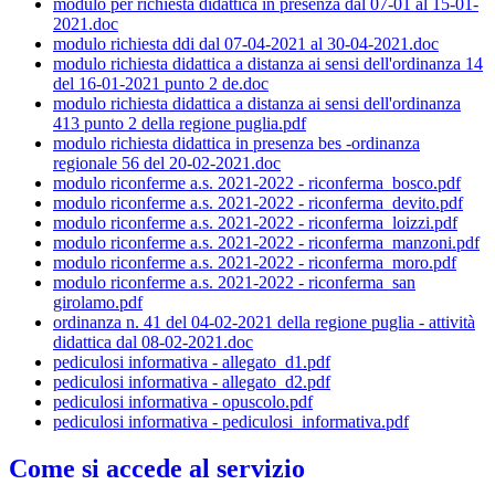
modulo per richiesta didattica in presenza dal 07-01 al 15-01-
2021.doc
modulo richiesta ddi dal 07-04-2021 al 30-04-2021.doc
modulo richiesta didattica a distanza ai sensi dell'ordinanza 14
del 16-01-2021 punto 2 de.doc
modulo richiesta didattica a distanza ai sensi dell'ordinanza
413 punto 2 della regione puglia.pdf
modulo richiesta didattica in presenza bes -ordinanza
regionale 56 del 20-02-2021.doc
modulo riconferme a.s. 2021-2022 - riconferma_bosco.pdf
modulo riconferme a.s. 2021-2022 - riconferma_devito.pdf
modulo riconferme a.s. 2021-2022 - riconferma_loizzi.pdf
modulo riconferme a.s. 2021-2022 - riconferma_manzoni.pdf
modulo riconferme a.s. 2021-2022 - riconferma_moro.pdf
modulo riconferme a.s. 2021-2022 - riconferma_san
girolamo.pdf
ordinanza n. 41 del 04-02-2021 della regione puglia - attività
didattica dal 08-02-2021.doc
pediculosi informativa - allegato_d1.pdf
pediculosi informativa - allegato_d2.pdf
pediculosi informativa - opuscolo.pdf
pediculosi informativa - pediculosi_informativa.pdf
Come si accede al servizio