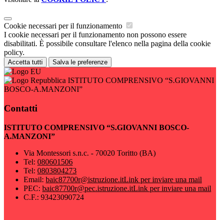
Cookie necessari per il funzionamento
I cookie necessari per il funzionamento non possono essere
disabilitati. È possibile consultare l'elenco nella pagina della cookie
policy.
Accetta tutti
Salva le preferenze
ISTITUTO COMPRENSIVO “S.GIOVANNI
BOSCO-A.MANZONI”
Contatti
ISTITUTO COMPRENSIVO “S.GIOVANNI BOSCO-
A.MANZONI”
Via Montessori s.n.c. - 70020 Toritto (BA)
Tel:
080601506
Tel:
0803804273
Email:
baic87700r@istruzione.it
Link per inviare una mail
PEC:
baic87700r@pec.istruzione.it
Link per inviare una mail
C.F.: 93423090724