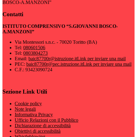
BOSCO-A.MANZONI”
Contatti
ISTITUTO COMPRENSIVO “S.GIOVANNI BOSCO-
A.MANZONI”
Via Montessori s.n.c. - 70020 Toritto (BA)
Tel:
080601506
Tel:
0803804273
Email:
baic87700r@istruzione.it
Link per inviare una mail
PEC:
baic87700r@pec.istruzione.it
Link per inviare una mail
C.F.: 93423090724
Sezione Link Utili
Cookie policy
Note legali
Informativa Privacy
Ufficio Relazioni con il Pubblico
Dichiarazione di accessibilità
Obiettivi di accessibilità
Whistleblowing