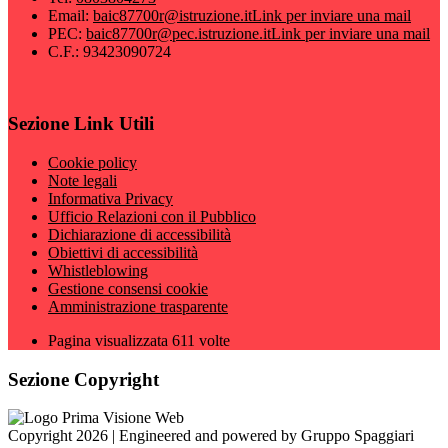
Email:
baic87700r@istruzione.it
Link per inviare una mail
PEC:
baic87700r@pec.istruzione.it
Link per inviare una mail
C.F.: 93423090724
Sezione Link Utili
Cookie policy
Note legali
Informativa Privacy
Ufficio Relazioni con il Pubblico
Dichiarazione di accessibilità
Obiettivi di accessibilità
Whistleblowing
Gestione consensi cookie
Amministrazione trasparente
Pagina visualizzata
611
volte
Sezione Copyright
Copyright 2026 | Engineered and powered by Gruppo Spaggiari