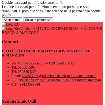
Cookie necessari per il funzionamento
I cookie necessari per il funzionamento non possono essere
disabilitati. È possibile consultare l'elenco nella pagina della cookie
policy.
Accetta tutti
Salva le preferenze
ISTITUTO COMPRENSIVO “S.GIOVANNI
BOSCO-A.MANZONI”
Contatti
ISTITUTO COMPRENSIVO “S.GIOVANNI BOSCO-
A.MANZONI”
Via Montessori s.n.c. - 70020 Toritto (BA)
Tel:
080601506
Tel:
0803804273
Email:
baic87700r@istruzione.it
Link per inviare una mail
PEC:
baic87700r@pec.istruzione.it
Link per inviare una mail
C.F.: 93423090724
Sezione Link Utili