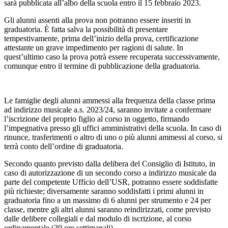
sarà pubblicata all’albo della scuola entro il 15 febbraio 2023.
Gli alunni assenti alla prova non potranno essere inseriti in
graduatoria. È fatta salva la possibilità di presentare
tempestivamente, prima dell’inizio della prova, certificazione
attestante un grave impedimento per ragioni di salute. In
quest’ultimo caso la prova potrà essere recuperata successivamente,
comunque entro il termine di pubblicazione della graduatoria.
Le famiglie degli alunni ammessi alla frequenza della classe prima
ad indirizzo musicale a.s. 2023/24, saranno invitate a confermare
l’iscrizione del proprio figlio al corso in oggetto, firmando
l’impegnativa presso gli uffici amministrativi della scuola. In caso di
rinunce, trasferimenti o altro di uno o più alunni ammessi al corso, si
terrà conto dell’ordine di graduatoria.
Secondo quanto previsto dalla delibera del Consiglio di Istituto, in
caso di autorizzazione di un secondo corso a indirizzo musicale da
parte del competente Ufficio dell’USR, potranno essere soddisfatte
più richieste; diversamente saranno soddisfatti i primi alunni in
graduatoria fino a un massimo di 6 alunni per strumento e 24 per
classe, mentre gli altri alunni saranno reindirizzati, come previsto
dalle delibere collegiali e dal modulo di iscrizione, al corso
ordinamentale (30 ore settimanali).