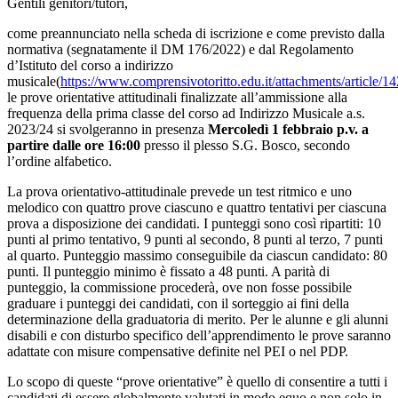
Gentili genitori/tutori,
come preannunciato nella scheda di iscrizione e come previsto dalla
normativa (segnatamente il DM 176/2022) e dal Regolamento
d’Istituto del corso a indirizzo
musicale(
https://www.comprensivotoritto.edu.it/attachme
le prove orientative attitudinali finalizzate all’ammissione alla
frequenza della prima classe del corso ad Indirizzo Musicale a.s.
2023/24 si svolgeranno in presenza
Mercoledì 1 febbraio p.v. a
partire dalle ore 16:00
presso il plesso S.G. Bosco, secondo
l’ordine alfabetico.
La prova orientativo-attitudinale prevede un test ritmico e uno
melodico con quattro prove ciascuno e quattro tentativi per ciascuna
prova a disposizione dei candidati. I punteggi sono così ripartiti: 10
punti al primo tentativo, 9 punti al secondo, 8 punti al terzo, 7 punti
al quarto. Punteggio massimo conseguibile da ciascun candidato: 80
punti. Il punteggio minimo è fissato a 48 punti. A parità di
punteggio, la commissione procederà, ove non fosse possibile
graduare i punteggi dei candidati, con il sorteggio ai fini della
determinazione della graduatoria di merito. Per le alunne e gli alunni
disabili e con disturbo specifico dell’apprendimento le prove saranno
adattate con misure compensative definite nel PEI o nel PDP.
Lo scopo di queste “prove orientative” è quello di consentire a tutti i
candidati di essere globalmente valutati in modo equo e non solo in