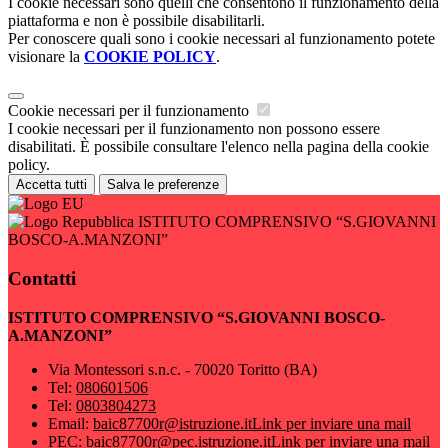
I cookie necessari sono quelli che consentono il funzionamento della
piattaforma e non è possibile disabilitarli.
Per conoscere quali sono i cookie necessari al funzionamento potete
visionare la
COOKIE POLICY
.
Cookie necessari per il funzionamento
I cookie necessari per il funzionamento non possono essere
disabilitati. È possibile consultare l'elenco nella pagina della cookie
policy.
Accetta tutti
Salva le preferenze
ISTITUTO COMPRENSIVO “S.GIOVANNI
BOSCO-A.MANZONI”
Contatti
ISTITUTO COMPRENSIVO “S.GIOVANNI BOSCO-
A.MANZONI”
Via Montessori s.n.c. - 70020 Toritto (BA)
Tel:
080601506
Tel:
0803804273
Email:
baic87700r@istruzione.it
Link per inviare una mail
PEC:
baic87700r@pec.istruzione.it
Link per inviare una mail