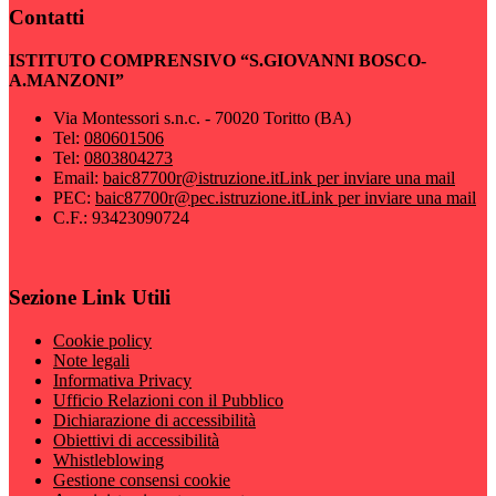
Contatti
ISTITUTO COMPRENSIVO “S.GIOVANNI BOSCO-
A.MANZONI”
Via Montessori s.n.c. - 70020 Toritto (BA)
Tel:
080601506
Tel:
0803804273
Email:
baic87700r@istruzione.it
Link per inviare una mail
PEC:
baic87700r@pec.istruzione.it
Link per inviare una mail
C.F.: 93423090724
Sezione Link Utili
Cookie policy
Note legali
Informativa Privacy
Ufficio Relazioni con il Pubblico
Dichiarazione di accessibilità
Obiettivi di accessibilità
Whistleblowing
Gestione consensi cookie