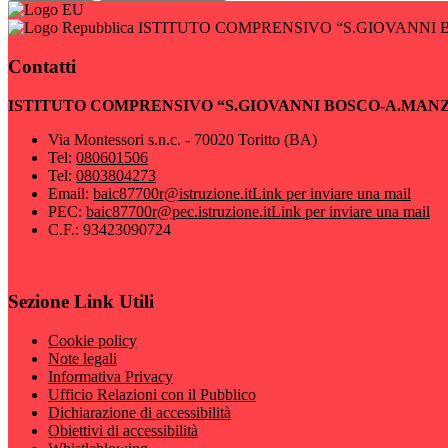
ISTITUTO COMPRENSIVO “S.GIOVANNI 
Contatti
ISTITUTO COMPRENSIVO “S.GIOVANNI BOSCO-A.MAN
Via Montessori s.n.c. - 70020 Toritto (BA)
Tel:
080601506
Tel:
0803804273
Email:
baic87700r@istruzione.it
Link per inviare una mail
PEC:
baic87700r@pec.istruzione.it
Link per inviare una mail
C.F.: 93423090724
Sezione Link Utili
Cookie policy
Note legali
Informativa Privacy
Ufficio Relazioni con il Pubblico
Dichiarazione di accessibilità
Obiettivi di accessibilità