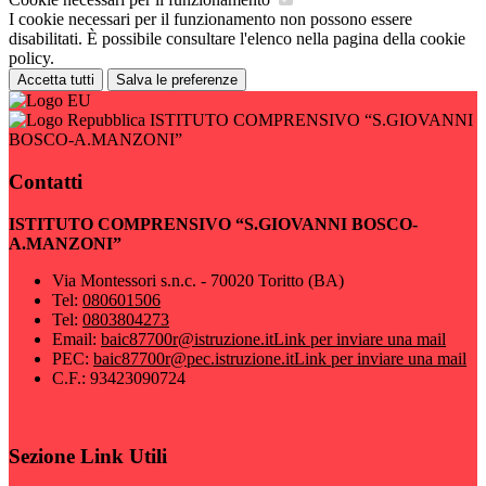
I cookie necessari per il funzionamento non possono essere
disabilitati. È possibile consultare l'elenco nella pagina della cookie
policy.
Accetta tutti
Salva le preferenze
ISTITUTO COMPRENSIVO “S.GIOVANNI
BOSCO-A.MANZONI”
Contatti
ISTITUTO COMPRENSIVO “S.GIOVANNI BOSCO-
A.MANZONI”
Via Montessori s.n.c. - 70020 Toritto (BA)
Tel:
080601506
Tel:
0803804273
Email:
baic87700r@istruzione.it
Link per inviare una mail
PEC:
baic87700r@pec.istruzione.it
Link per inviare una mail
C.F.: 93423090724
Sezione Link Utili