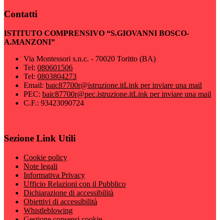
Contatti
ISTITUTO COMPRENSIVO “S.GIOVANNI BOSCO-
A.MANZONI”
Via Montessori s.n.c. - 70020 Toritto (BA)
Tel:
080601506
Tel:
0803804273
Email:
baic87700r@istruzione.it
Link per inviare una mail
PEC:
baic87700r@pec.istruzione.it
Link per inviare una mail
C.F.: 93423090724
Sezione Link Utili
Cookie policy
Note legali
Informativa Privacy
Ufficio Relazioni con il Pubblico
Dichiarazione di accessibilità
Obiettivi di accessibilità
Whistleblowing
Gestione consensi cookie