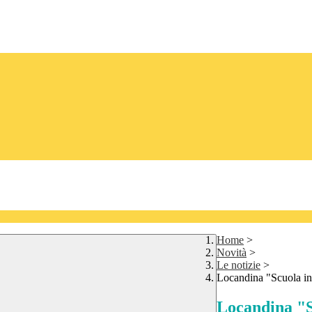
Home
>
Novità
>
Le notizie
>
Locandina "Scuola in
Locandina "S