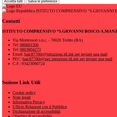
Accetta tutti
Salva le preferenze
ISTITUTO COMPRENSIVO “S.GIOVANNI 
Contatti
ISTITUTO COMPRENSIVO “S.GIOVANNI BOSCO-A.MAN
Via Montessori s.n.c. - 70020 Toritto (BA)
Tel:
080601506
Tel:
0803804273
Email:
baic87700r@istruzione.it
Link per inviare una mail
PEC:
baic87700r@pec.istruzione.it
Link per inviare una mail
C.F.: 93423090724
Sezione Link Utili
Cookie policy
Note legali
Informativa Privacy
Ufficio Relazioni con il Pubblico
Dichiarazione di accessibilità
Obiettivi di accessibilità