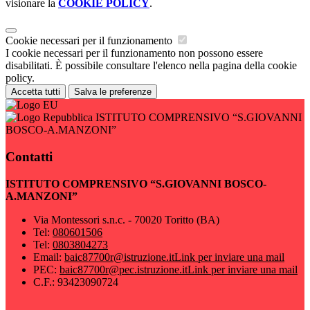
visionare la
COOKIE POLICY
.
Cookie necessari per il funzionamento
I cookie necessari per il funzionamento non possono essere
disabilitati. È possibile consultare l'elenco nella pagina della cookie
policy.
Accetta tutti
Salva le preferenze
ISTITUTO COMPRENSIVO “S.GIOVANNI
BOSCO-A.MANZONI”
Contatti
ISTITUTO COMPRENSIVO “S.GIOVANNI BOSCO-
A.MANZONI”
Via Montessori s.n.c. - 70020 Toritto (BA)
Tel:
080601506
Tel:
0803804273
Email:
baic87700r@istruzione.it
Link per inviare una mail
PEC:
baic87700r@pec.istruzione.it
Link per inviare una mail
C.F.: 93423090724