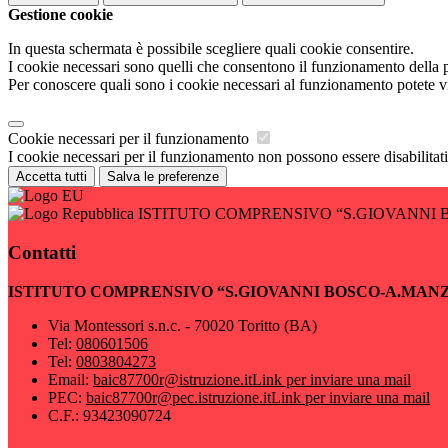
Gestione cookie
In questa schermata è possibile scegliere quali cookie consentire.
I cookie necessari sono quelli che consentono il funzionamento della pi
Per conoscere quali sono i cookie necessari al funzionamento potete v
Cookie necessari per il funzionamento
I cookie necessari per il funzionamento non possono essere disabilitati.
Accetta tutti
Salva le preferenze
ISTITUTO COMPRENSIVO “S.GIOVANNI 
Contatti
ISTITUTO COMPRENSIVO “S.GIOVANNI BOSCO-A.MAN
Via Montessori s.n.c. - 70020 Toritto (BA)
Tel:
080601506
Tel:
0803804273
Email:
baic87700r@istruzione.it
Link per inviare una mail
PEC:
baic87700r@pec.istruzione.it
Link per inviare una mail
C.F.: 93423090724