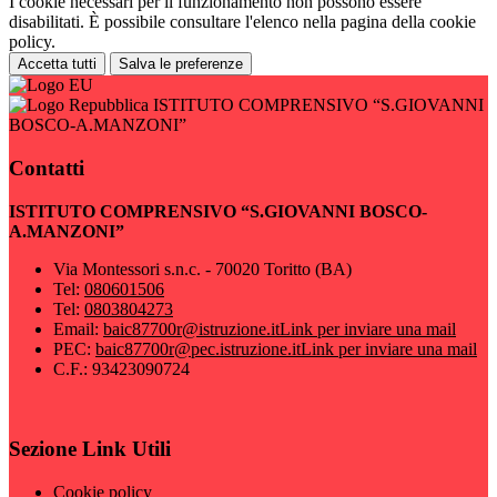
I cookie necessari per il funzionamento non possono essere
disabilitati. È possibile consultare l'elenco nella pagina della cookie
policy.
Accetta tutti
Salva le preferenze
ISTITUTO COMPRENSIVO “S.GIOVANNI
BOSCO-A.MANZONI”
Contatti
ISTITUTO COMPRENSIVO “S.GIOVANNI BOSCO-
A.MANZONI”
Via Montessori s.n.c. - 70020 Toritto (BA)
Tel:
080601506
Tel:
0803804273
Email:
baic87700r@istruzione.it
Link per inviare una mail
PEC:
baic87700r@pec.istruzione.it
Link per inviare una mail
C.F.: 93423090724
Sezione Link Utili
Cookie policy