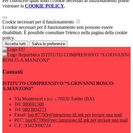
Per conoscere quali sono i cookie necessari al funzionamento potete
visionare la
COOKIE POLICY
.
Cookie necessari per il funzionamento
I cookie necessari per il funzionamento non possono essere
disabilitati. È possibile consultare l'elenco nella pagina della cookie
policy.
Accetta tutti
Salva le preferenze
ISTITUTO COMPRENSIVO “S.GIOVANNI
BOSCO-A.MANZONI”
Contatti
ISTITUTO COMPRENSIVO “S.GIOVANNI BOSCO-
A.MANZONI”
Via Montessori s.n.c. - 70020 Toritto (BA)
Tel:
080601506
Tel:
0803804273
Email:
baic87700r@istruzione.it
Link per inviare una mail
PEC:
baic87700r@pec.istruzione.it
Link per inviare una mail
C.F.: 93423090724