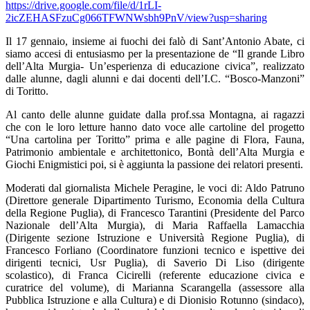
https://drive.google.com/file/d/1rLI-
2icZEHASFzuCg066TFWNWsbh9PnV/view?usp=sharing
Il 17 gennaio, insieme ai fuochi dei falò di Sant’Antonio Abate, ci
siamo accesi di entusiasmo per la presentazione de “Il grande Libro
dell’Alta Murgia- Un’esperienza di educazione civica”, realizzato
dalle alunne, dagli alunni e dai docenti dell’I.C. “Bosco-Manzoni”
di Toritto.
Al canto delle alunne guidate dalla prof.ssa Montagna, ai ragazzi
che con le loro letture hanno dato voce alle cartoline del progetto
“Una cartolina per Toritto” prima e alle pagine di Flora, Fauna,
Patrimonio ambientale e architettonico, Bontà dell’Alta Murgia e
Giochi Enigmistici poi, si è aggiunta la passione dei relatori presenti.
Moderati dal giornalista Michele Peragine, le voci di: Aldo Patruno
(Direttore generale Dipartimento Turismo, Economia della Cultura
della Regione Puglia), di Francesco Tarantini (Presidente del Parco
Nazionale dell’Alta Murgia), di Maria Raffaella Lamacchia
(Dirigente sezione Istruzione e Università Regione Puglia), di
Francesco Forliano (Coordinatore funzioni tecnico e ispettive dei
dirigenti tecnici, Usr Puglia), di Saverio Di Liso (dirigente
scolastico), di Franca Cicirelli (referente educazione civica e
curatrice del volume), di Marianna Scarangella (assessore alla
Pubblica Istruzione e alla Cultura) e di Dionisio Rotunno (sindaco),