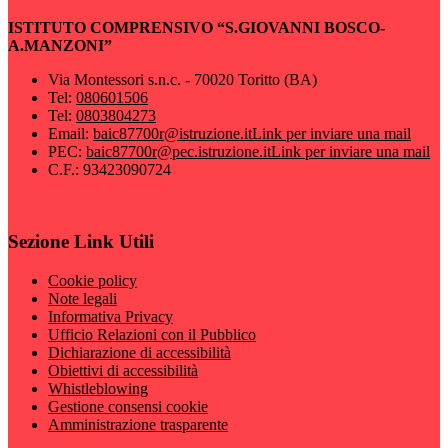
ISTITUTO COMPRENSIVO “S.GIOVANNI BOSCO-
A.MANZONI”
Via Montessori s.n.c. - 70020 Toritto (BA)
Tel:
080601506
Tel:
0803804273
Email:
baic87700r@istruzione.it
Link per inviare una mail
PEC:
baic87700r@pec.istruzione.it
Link per inviare una mail
C.F.: 93423090724
Sezione Link Utili
Cookie policy
Note legali
Informativa Privacy
Ufficio Relazioni con il Pubblico
Dichiarazione di accessibilità
Obiettivi di accessibilità
Whistleblowing
Gestione consensi cookie
Amministrazione trasparente