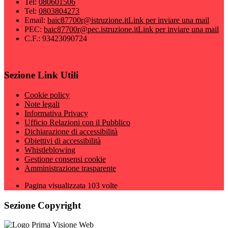
Tel:
080601506
Tel:
0803804273
Email:
baic87700r@istruzione.it
Link per inviare una mail
PEC:
baic87700r@pec.istruzione.it
Link per inviare una mail
C.F.: 93423090724
Sezione Link Utili
Cookie policy
Note legali
Informativa Privacy
Ufficio Relazioni con il Pubblico
Dichiarazione di accessibilità
Obiettivi di accessibilità
Whistleblowing
Gestione consensi cookie
Amministrazione trasparente
Pagina visualizzata
103
volte
Sezione Copyright