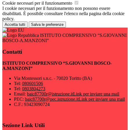
Cookie necessari per il funzionamento
I cookie necessari per il funzionamento non possono essere
disabilitati. È possibile consultare l'elenco nella pagina della cookie
policy.
Accetta tutti
Salva le preferenze
ISTITUTO COMPRENSIVO “S.GIOVANNI
BOSCO-A.MANZONI”
Contatti
ISTITUTO COMPRENSIVO “S.GIOVANNI BOSCO-
A.MANZONI”
Via Montessori s.n.c. - 70020 Toritto (BA)
Tel:
080601506
Tel:
0803804273
Email:
baic87700r@istruzione.it
Link per inviare una mail
PEC:
baic87700r@pec.istruzione.it
Link per inviare una mail
C.F.: 93423090724
Sezione Link Utili