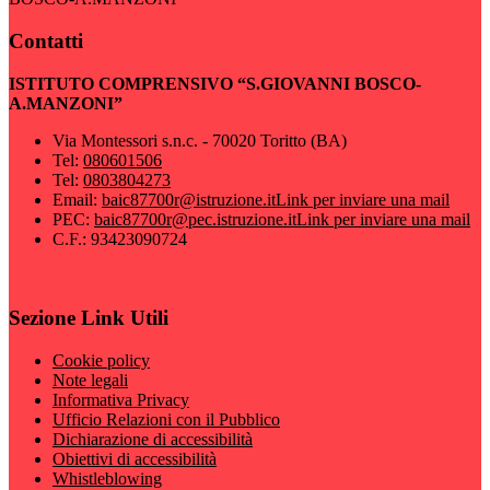
Contatti
ISTITUTO COMPRENSIVO “S.GIOVANNI BOSCO-
A.MANZONI”
Via Montessori s.n.c. - 70020 Toritto (BA)
Tel:
080601506
Tel:
0803804273
Email:
baic87700r@istruzione.it
Link per inviare una mail
PEC:
baic87700r@pec.istruzione.it
Link per inviare una mail
C.F.: 93423090724
Sezione Link Utili
Cookie policy
Note legali
Informativa Privacy
Ufficio Relazioni con il Pubblico
Dichiarazione di accessibilità
Obiettivi di accessibilità
Whistleblowing