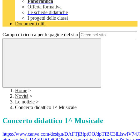
Panoramica
Offerta formativa
Le schede didattiche
I progetti delle classi
Documenti utili
Campo di ricerca per le pagine del sito
Home
>
Novità
>
Le notizie
>
Concerto didattico 1^ Musicale
Concerto didattico 1^ Musicale
https://www.canva.com/design/DAFTjBfptOQ/dpTfBC3lLlswlV74J
utm_content=DAFTjBfptOQ&utm_campaign=designshare&utm_medi