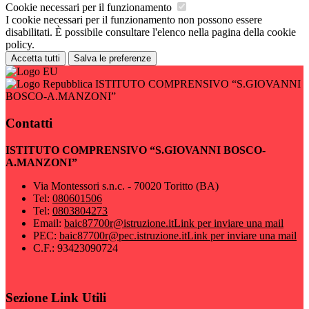
Cookie necessari per il funzionamento
I cookie necessari per il funzionamento non possono essere
disabilitati. È possibile consultare l'elenco nella pagina della cookie
policy.
Accetta tutti
Salva le preferenze
ISTITUTO COMPRENSIVO “S.GIOVANNI
BOSCO-A.MANZONI”
Contatti
ISTITUTO COMPRENSIVO “S.GIOVANNI BOSCO-
A.MANZONI”
Via Montessori s.n.c. - 70020 Toritto (BA)
Tel:
080601506
Tel:
0803804273
Email:
baic87700r@istruzione.it
Link per inviare una mail
PEC:
baic87700r@pec.istruzione.it
Link per inviare una mail
C.F.: 93423090724
Sezione Link Utili