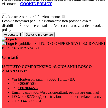
visionare la
COOKIE POLICY
.
Cookie necessari per il funzionamento
I cookie necessari per il funzionamento non possono essere
disabilitati. È possibile consultare l'elenco nella pagina della cookie
policy.
Accetta tutti
Salva le preferenze
ISTITUTO COMPRENSIVO “S.GIOVANNI
BOSCO-A.MANZONI”
Contatti
ISTITUTO COMPRENSIVO “S.GIOVANNI BOSCO-
A.MANZONI”
Via Montessori s.n.c. - 70020 Toritto (BA)
Tel:
080601506
Tel:
0803804273
Email:
baic87700r@istruzione.it
Link per inviare una mail
PEC:
baic87700r@pec.istruzione.it
Link per inviare una mail
C.F.: 93423090724