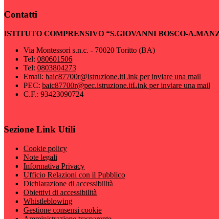
Contatti
ISTITUTO COMPRENSIVO “S.GIOVANNI BOSCO-A.MAN
Via Montessori s.n.c. - 70020 Toritto (BA)
Tel:
080601506
Tel:
0803804273
Email:
baic87700r@istruzione.it
Link per inviare una mail
PEC:
baic87700r@pec.istruzione.it
Link per inviare una mail
C.F.: 93423090724
Sezione Link Utili
Cookie policy
Note legali
Informativa Privacy
Ufficio Relazioni con il Pubblico
Dichiarazione di accessibilità
Obiettivi di accessibilità
Whistleblowing
Gestione consensi cookie
Amministrazione trasparente