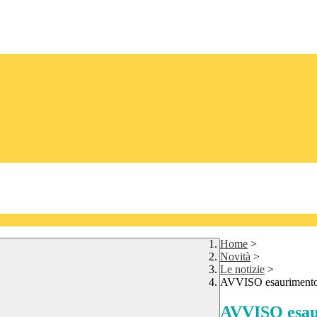
Home
>
Novità
>
Le notizie
>
AVVISO esaurimento d
AVVISO esauri