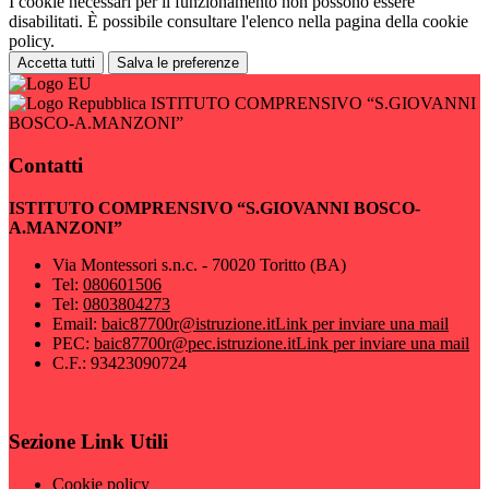
I cookie necessari per il funzionamento non possono essere
disabilitati. È possibile consultare l'elenco nella pagina della cookie
policy.
Accetta tutti
Salva le preferenze
ISTITUTO COMPRENSIVO “S.GIOVANNI
BOSCO-A.MANZONI”
Contatti
ISTITUTO COMPRENSIVO “S.GIOVANNI BOSCO-
A.MANZONI”
Via Montessori s.n.c. - 70020 Toritto (BA)
Tel:
080601506
Tel:
0803804273
Email:
baic87700r@istruzione.it
Link per inviare una mail
PEC:
baic87700r@pec.istruzione.it
Link per inviare una mail
C.F.: 93423090724
Sezione Link Utili
Cookie policy