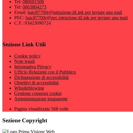
Tel:
080601506
Tel:
0803804273
Email:
baic87700r@istruzione.it
Link per inviare una mail
PEC:
baic87700r@pec.istruzione.it
Link per inviare una mail
C.F.: 93423090724
Sezione Link Utili
Cookie policy
Note legali
Informativa Privacy
Ufficio Relazioni con il Pubblico
Dichiarazione di accessibilità
Obiettivi di accessibilità
Whistleblowing
Gestione consensi cookie
Amministrazione trasparente
Pagina visualizzata
568
volte
Sezione Copyright